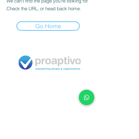
We can’t find the page you’re looking for.
Check the URL, or head back home.
Go Home
Términos
y condiciones
Política de privacidad
Política devoluciones
Lima, Perú | Málaga, España
Tel.
PE
+51 1 708 4104
ES
+34 661 486 521