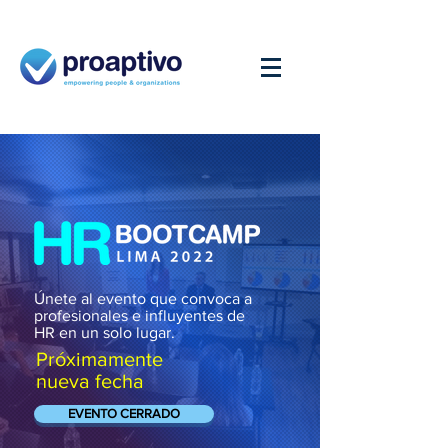
Únete al evento que convoca a
profesionales e influyentes de
HR en un solo lugar.
Próximamente
nueva fecha
EVENTO CERRADO