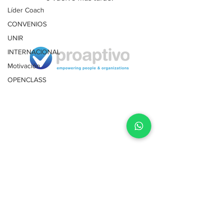
Líder Coach
CONVENIOS
UNIR
INTERNACIONAL
Motivación
OPENCLASS
Términos
y condiciones
Política de privacidad
Política devoluciones
Lima, Perú | Málaga, España
Tel.
PE
+51 1 708 4104
ES
+34 661 486 521
Email:
info@proaptivo.com