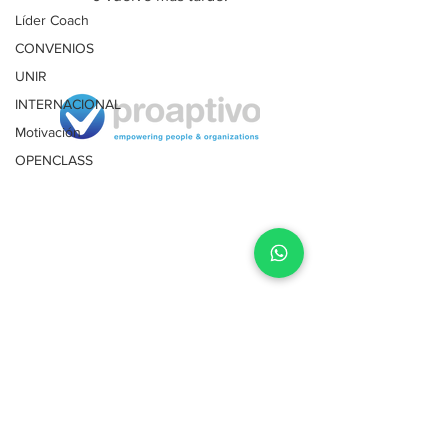
Líder Coach
CONVENIOS
UNIR
INTERNACIONAL
Motivación
OPENCLASS
Términos
y condiciones
Política de privacidad
Política devoluciones
Lima, Perú | Málaga, España
Tel.
PE
+51 1 708 4104
ES
+34 661 486 521
Email:
info@proaptivo.com