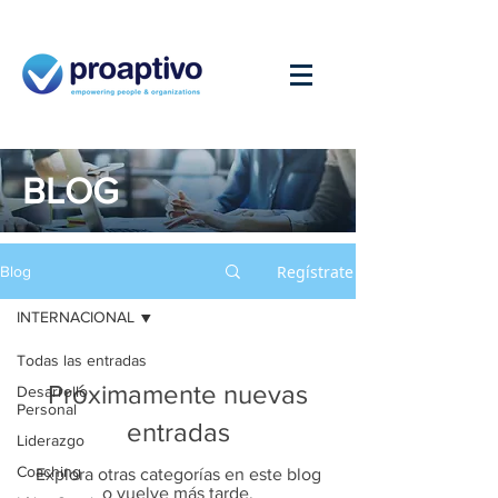
BLOG
Regístrate
Blog
INTERNACIONAL
Todas las entradas
Próximamente nuevas
Desarrollo
Personal
entradas
Liderazgo
Coaching
Explora otras categorías en este blog
o vuelve más tarde.