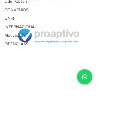
Líder Coach
CONVENIOS
UNIR
INTERNACIONAL
Motivación
OPENCLASS
Términos
y condiciones
Política de privacidad
Política devoluciones
Lima, Perú | Málaga, España
Tel.
PE
+51 1 708 4104
ES
+34 661 486 521
Email:
info@proaptivo.com