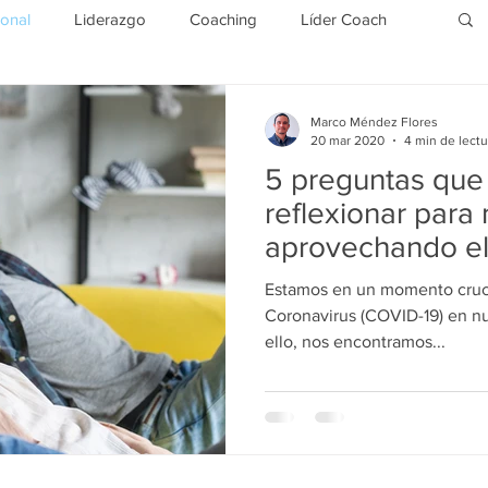
sonal
Liderazgo
Coaching
Líder Coach
TERNACIONAL
Motivación
OPENCLASS
Marco Méndez Flores
20 mar 2020
4 min de lectu
5 preguntas que
reflexionar para 
aprovechando el
cuarentena
Estamos en un momento cruci
Coronavirus (COVID-19) en nue
ello, nos encontramos...