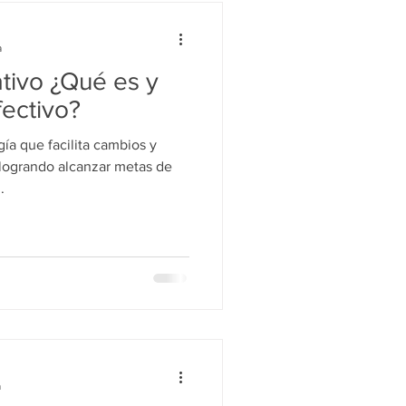
a
tivo ¿Qué es y
fectivo?
ía que facilita cambios y
 logrando alcanzar metas de
.
a