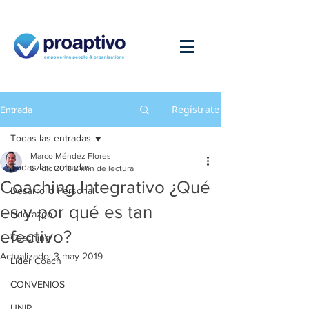
Regístrate
Entrada
Todas las entradas
Marco Méndez Flores
Todas las entradas
27 dic 2018
2 min de lectura
Coaching Integrativo ¿Qué
Desarrollo Personal
es y por qué es tan
Liderazgo
efectivo?
Coaching
Actualizado:
3 may 2019
Líder Coach
CONVENIOS
UNIR